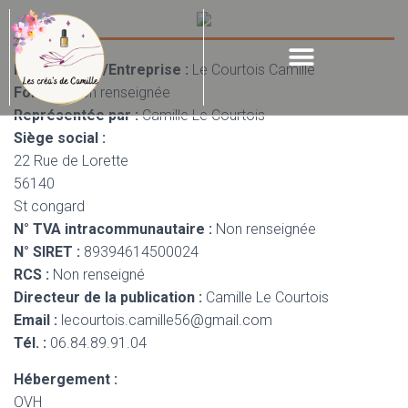
Nom Société/Entreprise :
Le Courtois Camille
Forme :
Non renseignée
Représentée par :
Camille Le Courtois
Siège social :
22 Rue de Lorette
56140
St congard
N° TVA intracommunautaire :
Non renseignée
N° SIRET :
89394614500024
RCS :
Non renseigné
Directeur de la publication :
Camille Le Courtois
Email :
lecourtois.camille56@gmail.com
Tél. :
06.84.89.91.04
Hébergement :
OVH